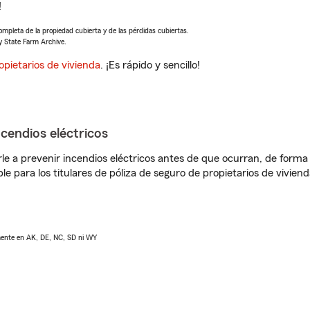
!
completa de la propiedad cubierta y de las pérdidas cubiertas.
y State Farm Archive.
opietarios de vivienda
. ¡Es rápido y sencillo!
ncendios eléctricos
e a prevenir incendios eléctricos antes de que ocurran, de forma 
le para los titulares de póliza de seguro de propietarios de vivie
lmente en AK, DE, NC, SD ni WY