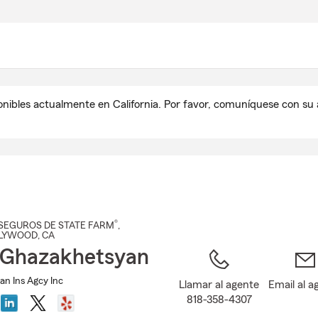
Pasar
al
contenido
principal
onibles actualmente en California. Por favor, comuníquese con s
®
SEGUROS DE STATE FARM
,
LYWOOD
, CA
 Ghazakhetsyan
n Ins Agcy Inc
Llamar al agente
Email al a
818-358-4307