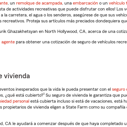
ante
, un
remolque de acampada
, una
embarcación
o un
vehículo 
ista de actividades recreativas que puede disfrutar con ellos! Los 
a la carretera, el agua o los senderos, asegúrese de que sus vehí
 recreativos. Proteja sus artículos más preciados dondequiera qu
rik Ghazakhetsyan en North Hollywood, CA, acerca de una cotizac
n agente
para obtener una cotización de seguro de vehículos recre
e vivienda
eventos inesperados que la vida le pueda presentar con el
seguro 
1
s, ¿qué está cubierto?
Su seguro de vivienda le garantiza que pu
piedad personal
está cubierta incluso si está de vacaciones, está h
propietarios de vivienda eligen a State Farm como su compañía 
d, CA le ayudará a comenzar después de que haya completado una