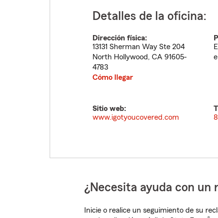
Detalles de la oficina:
Dirección física:
P
13131 Sherman Way Ste 204
E
North Hollywood
,
CA
91605-
e
4783
Cómo llegar
Sitio web:
T
www.igotyoucovered.com
8
¿Necesita ayuda con un 
Inicie o realice un seguimiento de su rec