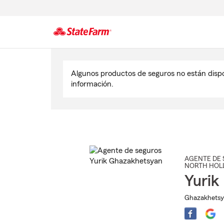
Comienzo
del
Algunos productos de seguros no están disp
contenido
información.
principal
AGENTE DE 
NORTH HOL
Yurik
Ghazakhetsya