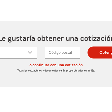
Le gustaría obtener una cotizació
cione
Código postal
Ingresa
Ingresa
Obteng
_____
un
un
re
código
código
cto
o continuar con una cotización
postal
postal
de
de
Todas las cotizaciones y documentos serán proporcionados en inglés.
egable
5
5
dígitos
dígitos