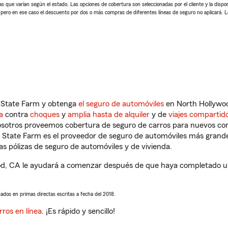
 que varían según el estado. Las opciones de cobertura son seleccionadas por el cliente y la disponib
, pero en ese caso el descuento por dos o más compras de diferentes líneas de seguro no aplicará. 
n State Farm y obtenga
el seguro de automóviles
en North Hollywoo
a
contra
choques
y
amplia hasta de alquiler
y de
viajes compartid
nosotros proveemos cobertura de seguro de carros para nuevos con
e State Farm es el proveedor de seguro de automóviles más grand
 pólizas de seguro de automóviles y de vivienda.
d, CA le ayudará a comenzar después de que haya completado un
sados en primas directas escritas a fecha del 2018.
rros en línea
. ¡Es rápido y sencillo!